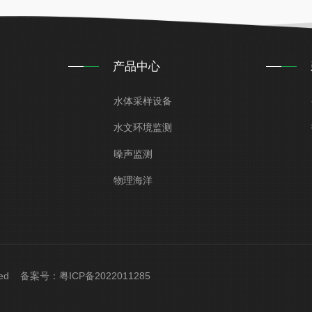
产品中心
水体采样设备
水文环境监测
噪声监测
物理海洋
erved 备案号：
粤ICP备2022011285