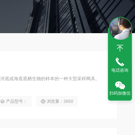
电话咨询
得河底或海底底栖生物的样本的一种大型采样网具。
扫码加微信
产品型号：
浏览量：2650