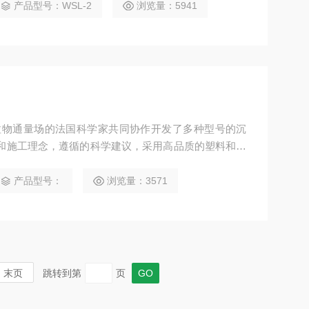
态环境的影响有着至关重要的作用。
产品型号：WSL-2
浏览量：5941
究颗粒物通量场的法国科学家共同协作开发了多种型号的沉
和施工理念，遵循的科学建议，采用高品质的塑料和耐
霍尔研究所提出U.S.GOFS计划标准
产品型号：
浏览量：3571
末页
跳转到第
页