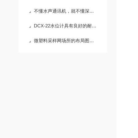
不懂水声通讯机，就不懂深海探测！核心知识点一次讲透
DCX-22水位计具有良好的耐腐蚀性和抗压性
微塑料采样网场所的布局图和测量结果的确认方法