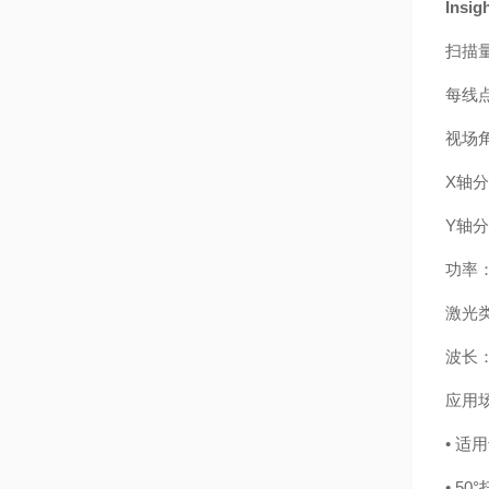
Ins
扫描量
每线点
视场角
X轴分辨
Y轴分辨
功率：
激光类
波长：
应用
• 适
• 5