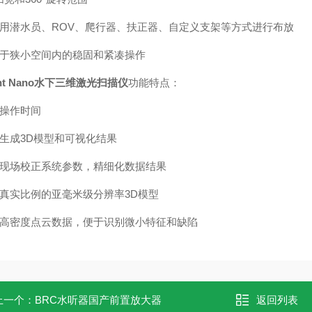
可采用潜水员、ROV、爬行器、扶正器、自定义支架等方式进行布放
适用于狭小空间内的稳固和紧凑操作
ight Nano水下三维激光扫描仪
功能特点：
约操作时间
时生成3D模型和可视化结果
无需现场校正系统参数，精细化数据结果
成真实比例的亚毫米级分辨率3D模型
采集高密度点云数据，便于识别微小特征和缺陷
上一个：
BRC水听器国产前置放大器
返回列表