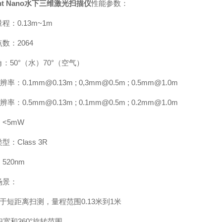
ight Nano水下三维激光扫描仪
性能参数：
程：0.13m~1m
数：2064
：50°（水）70°（空气）
率：0.1mm@0.13m ; 0,3mm@0.5m ; 0.5mm@1.0m
率：0.5mm@0.13m ; 0.1mm@0.5m ; 0.2mm@1.0m
<5mW
型：Class 3R
520nm
场景：
用于短距离扫测，量程范围0.13米到1米
0°扫宽和360°旋转范围