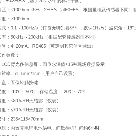
：±0.3%F.S（基于20℃水中的标准平面）
区：≤1000mm≤5%～2%F.S（atF0~FS，根据量程及传感器不同）
度：≥1000mm
式：0.1～100Hz/s（订货无特别要求时，默认1Hz/s）波束角：18°±
率：50kHz～200kHz（根据配套传感器而不同）
号：4~20mA、RS485（可定制其它信号输出）
工作参数：
：LCD背光多信息屏，四位水深值+15种现场数据显示
辨率：d=1mm/1cm（用户自己设置）
盘：五位轻触按键
度：-10℃～50℃；存储温度：-20℃～70℃
度：≤80％RH无结露（仪表）
度：≤70％RH无结露（仪表）
寸：235×115×70mm
电压：内置充电锂电池供电，间歇待机时间约6小时