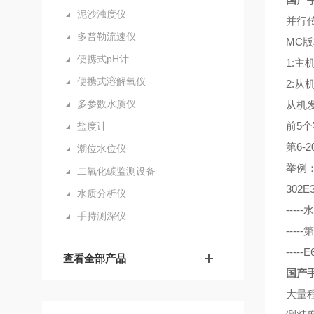
泥沙浊度仪
并行传
多普勒流速仪
MC版
便携式pH计
1:主
便携式溶解氧仪
2:从
多参数水质仪
从机
前5个
盐度计
第6-
潮位水位仪
举例
二氧化碳监测设备
302E
水质分析仪
----
手持测深仪
---
----
查看全部产品
国产
大量程