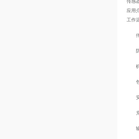
传感
应用
工作温
输