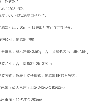
器工作参数：
介质：淡水,海水
度：0℃~40℃温度自动补偿;
传感器引线：10m, 引线在出厂前已作声学匹配
防护级别，传感器IP68
机器重量：整机净重≤3.5Kg，含手提箱包装后毛重≤4.5Kg
包装尺寸：含手提箱37×25×37Cm
安装方式：仪表手持便携式；传感器1吋螺纹安装。
充电器：输入电压：110~240VAC 50/60Hz
出电压：12.6VDC 350mA