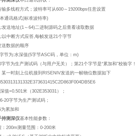
输多线程方式；波特率可从600～19200bps任意设置
本通讯格式(标准波特率)
机:发送地址(1～64)二进制源码之后查看读取数据
机:以中断方式应答,每帧发送21个字节
发送数据的顺序
字节为:水深值(5字节ASC码，单位：m)
20字节为生产测试码（与用户无关）；第21个字节是“累加和"校验字
：某一时刻上位机接到RISENIV发送的一帧物位数据如下
3530313131332E373631415C2D863F004DB5E6
-水深值=0.501米（302E353031）；
--第6-20字节为生产测试码；
-E6为累加和
手持测深仪
基本性能参数：
：200m测量范围：0-200米