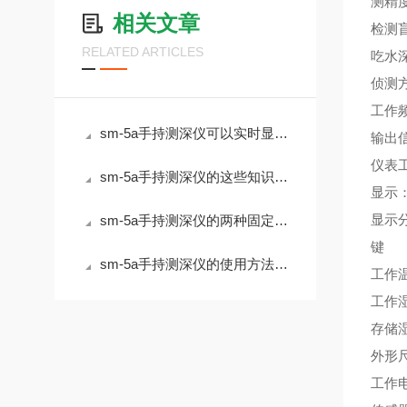
测精度
相关文章
检测盲
RELATED ARTICLES
吃水深
侦测方
工作频
sm-5a手持测深仪可以实时显示测量深度数据
输出信
仪表
sm-5a手持测深仪的这些知识值得我们学习
显示
显示分
sm-5a手持测深仪的两种固定安装方法
键 
sm-5a手持测深仪的使用方法很简单，看完您就知道了
工作温
工作湿
存储湿
外形尺
工作