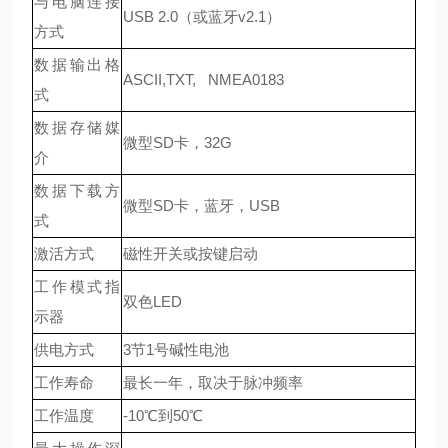
与电脑连接
USB 2.0
（或蓝牙
v2.1
）
方式
数据输出格
ASCII,TXT, NMEA0183
式
数据存储媒
微型
SD
卡，
32G
介
数据下载方
微型
SD
卡，蓝牙，
USB
式
激活方式
磁性开关或按键启动
工作模式指
双色
LED
示器
供电方式
3
节
1
号碱性电池
工作寿命
最长一年，取决于脉冲频率
工作温度
-10℃
到
50℃