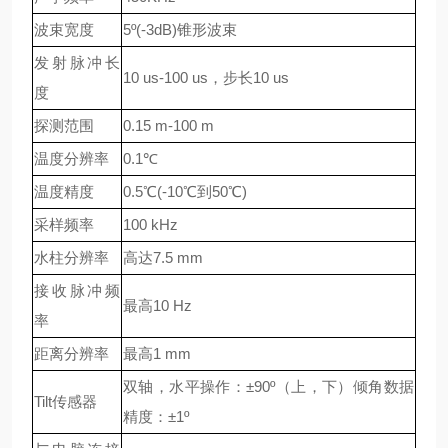
波束宽度
5º(-3dB)
锥形波束
发射脉冲长
10 us-100 us
，步长
10 us
度
探测范围
0.15 m-100 m
温度分辨率
0.1℃
温度精度
0.5℃(-10℃
到
50℃)
采样频率
100 kHz
水柱分辨率
高达
7.5 mm
接收脉冲频
最高
10 Hz
率
距离分辨率
最高
1 mm
双轴，水平操作：
±90º
（上，下）倾角数据
Tilt
传感器
精度：
±1º