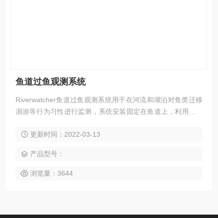
鱼道过鱼观测系统
Riverwatcher鱼道过鱼观测系统用于在河流和湖泊对鱼类迁移
洄游等行为习性进行监测，系统安装固定在鱼道上，利用红外
线扫描技术和高分辨率数码相机，可以对通过鱼道的鱼进行计
更新时间：2022-03-13
数、物种识别和轮廓图像记录。
产品型号：
浏览量：3644